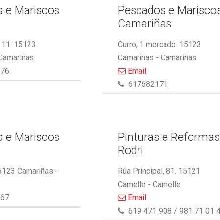
 e Mariscos
Pescados e Marisco
Camariñas
 11. 15123
Curro, 1 mercado. 15123
 Camariñas
Camariñas - Camariñas
476
Email
617682171
 e Mariscos
Pinturas e Reformas
Rodri
5123 Camariñas -
Rúa Principal, 81. 15121
Camelle - Camelle
867
Email
619 471 908 / 981 71 01 