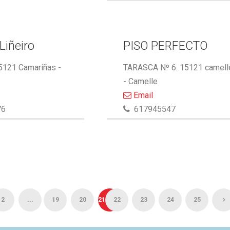
Liñeiro
PISO PERFECTO
15121 Camariñas -
TARASCA Nº 6. 15121 camell
- Camelle
Email
76
617945547
2
...
19
20
21
22
23
24
25