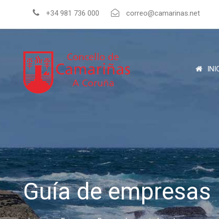
+34 981 736 000
correo@camarinas.net
INI
Guía de empresas