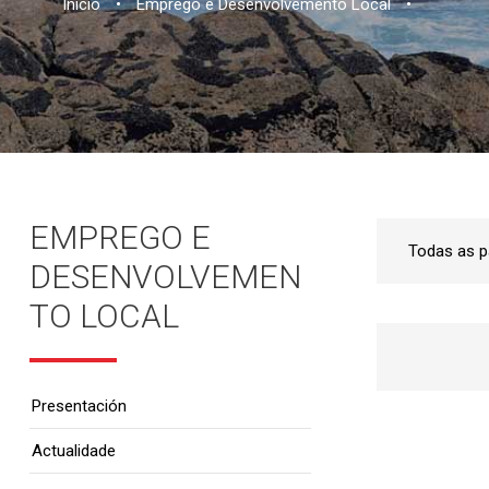
Inicio
•
Emprego e Desenvolvemento Local
•
EMPREGO E
DESENVOLVEMEN
TO LOCAL
Presentación
Actualidade