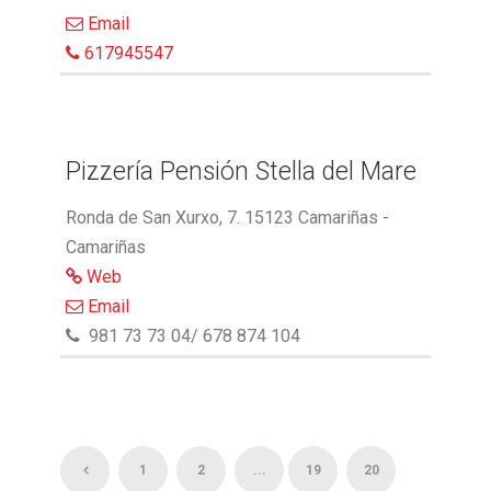
Email
617945547
Pizzería Pensión Stella del Mare
Ronda de San Xurxo, 7. 15123 Camariñas -
Camariñas
Web
Email
981 73 73 04/ 678 874 104
1
2
...
19
20