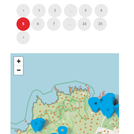
1
2
...
3
4
5
6
7
...
24
25
+
−