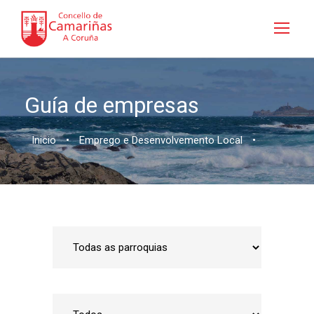
Guía de empresas
Inicio
•
Emprego e Desenvolvemento Local
•