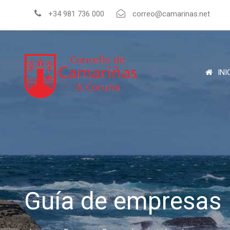
+34 981 736 000
correo@camarinas.net
INI
Guía de empresas