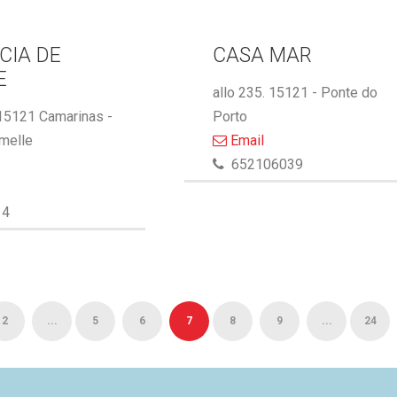
CIA DE
CASA MAR
E
allo 235. 15121 - Ponte do
 15121 Camarinas -
Porto
melle
Email
652106039
14
2
...
5
6
7
8
9
...
24