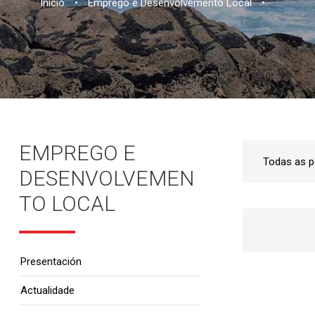
Inicio
•
Emprego e Desenvolvemento Local
•
EMPREGO E
DESENVOLVEMEN
TO LOCAL
Presentación
Actualidade