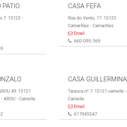
 PATIO
CASA FEFA
 7. 15123 -
Rúa do Vento, 17. 15123
Camariñas - Camariñas
Email
660-095-369
89
ONZALO
CASA GUILLERMIN
AROU 49. 15121
Tarasca nº 7. 15121 camelle -
- AROU - Camelle
Camelle
Email
42
617945547