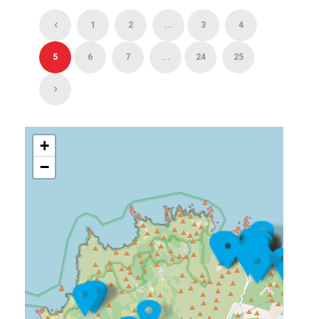
1
2
...
3
4
5
6
7
...
24
25
+
−