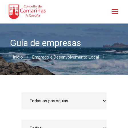
Guía de empresas
Inicio
•
Emprego e Desenvolvemento Local
•