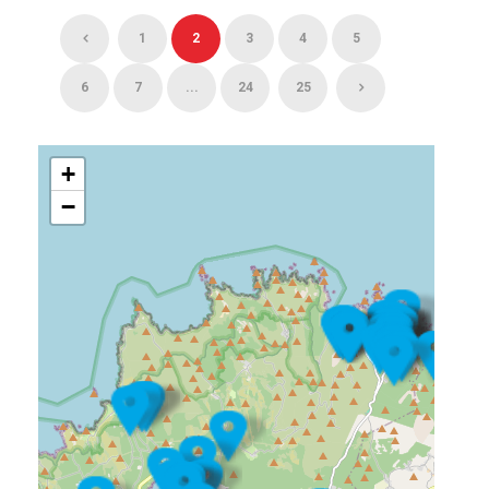
1
2
3
4
5
6
7
...
24
25
+
−