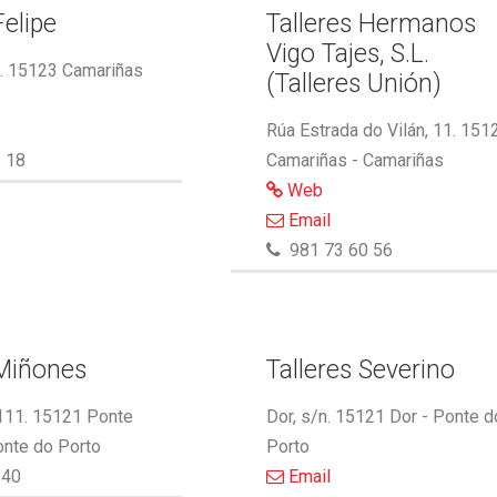
Felipe
Talleres Hermanos
Vigo Tajes, S.L.
2. 15123 Camariñas
(Talleres Unión)
Rúa Estrada do Vilán, 11. 151
 18
Camariñas - Camariñas
Web
Email
981 73 60 56
 Miñones
Talleres Severino
 111. 15121 Ponte
Dor, s/n. 15121 Dor - Ponte d
onte do Porto
Porto
340
Email