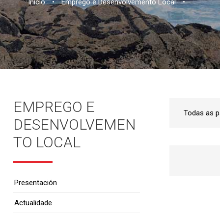
Inicio
•
Emprego e Desenvolvemento Local
•
EMPREGO E
DESENVOLVEMEN
TO LOCAL
Presentación
Actualidade