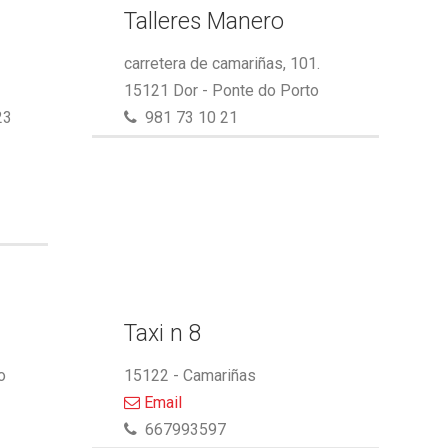
Talleres Manero
carretera de camariñas, 101.
15121 Dor - Ponte do Porto
23
981 73 10 21
Taxi n 8
o
15122 - Camariñas
Email
667993597