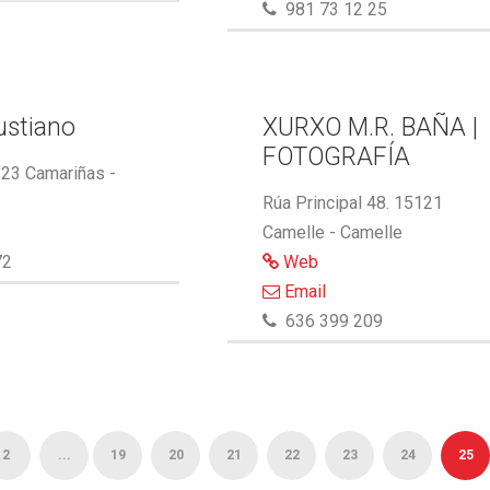
981 73 12 25
ustiano
XURXO M.R. BAÑA |
FOTOGRAFÍA
123 Camariñas -
Rúa Principal 48. 15121
Camelle - Camelle
72
Web
Email
636 399 209
2
...
19
20
21
22
23
24
25