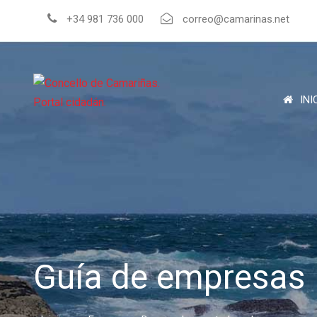
+34 981 736 000
correo@camarinas.net
INI
Guía de empresas