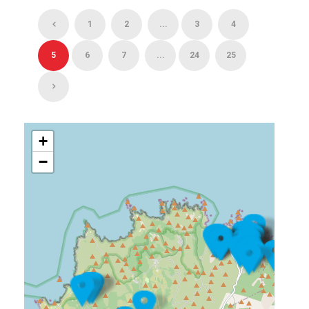
1
2
...
3
4
5
6
7
...
24
25
+
−