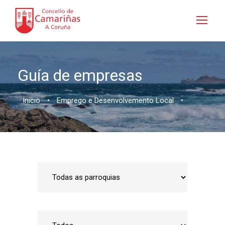
Guía de empresas
Inicio
•
Emprego e Desenvolvemento Local
•