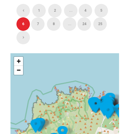
1
2
...
4
5
6
7
8
...
24
25
+
−