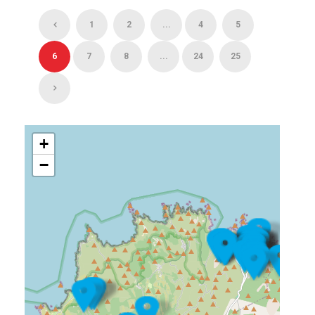
1
2
...
4
5
6
7
8
...
24
25
+
−