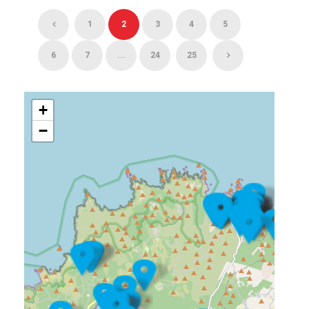
1
2
3
4
5
6
7
...
24
25
+
−