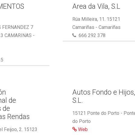
MENTOS
Area da Vila, S.L
Rúa Milleira, 11. 15121
S FERNANDEZ 7
Camariñas - Camariñas
23 CAMARINAS -
666 292 378
25
ón
Autos Fondo e Hijos
nal de
S.L.
s de
15121 Ponte do Porto - Pont
as Rendas
do Porto
l Feijoo, 2. 15123
Web