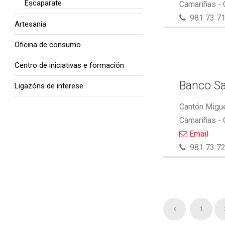
Escaparate
Camariñas -
981 73 71
Artesanía
Oficina de consumo
Centro de iniciativas e formación
Banco S
Ligazóns de interese
Cantón Migue
Camariñas -
Email
981 73 72
1