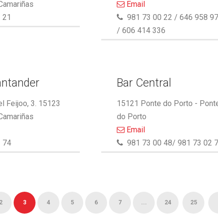
 Camariñas
Email
 21
981 73 00 22 / 646 958 9
/ 606 414 336
antander
Bar Central
l Feijoo, 3. 15123
15121 Ponte do Porto - Pont
 Camariñas
do Porto
Email
 74
981 73 00 48/ 981 73 02 
2
3
4
5
6
7
...
24
25