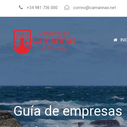
+34 981 736 000
correo@camarinas.net
INI
Guía de empresas