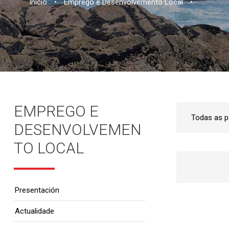
Inicio
•
Emprego e Desenvolvemento Local
•
EMPREGO E
DESENVOLVEMEN
TO LOCAL
Presentación
Actualidade