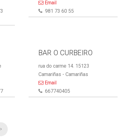
Email
73
981 73 60 55
BAR O CURBEIRO
e
rua do carme 14. 15123
Camariñas - Camariñas
Email
77
667740405