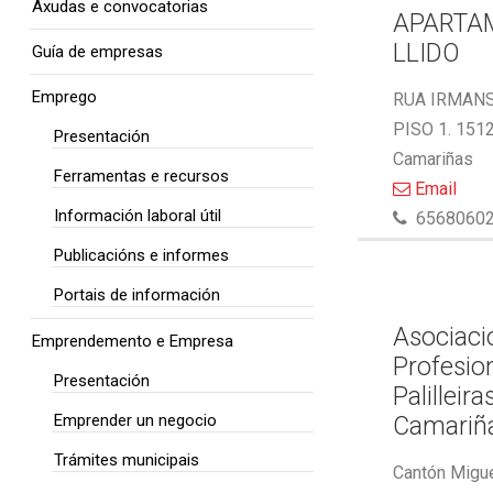
Axudas e convocatorias
APARTA
LLIDO
Guía de empresas
Emprego
RUA IRMAN
PISO 1. 151
Presentación
Camariñas
Ferramentas e recursos
Email
Información laboral útil
6568060
Publicacións e informes
Portais de información
Asociaci
Emprendemento e Empresa
Profesio
Presentación
Palilleira
Emprender un negocio
Camariñ
Trámites municipais
Cantón Migue