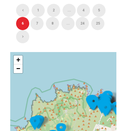
1
2
...
4
5
6
7
8
...
24
25
+
−