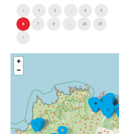
1
2
...
4
5
6
7
8
...
24
25
+
−