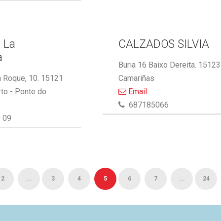
 La
CALZADOS SILVIA
a
Buria 16 Baixo Dereita. 15123
 Roque, 10. 15121
Camariñas
to - Ponte do
Email
687185066
 09
2
...
3
4
5
6
7
...
24