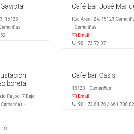
 Gaviota
Café Bar José Manu
13. 15123
Rúa Areal, 24. 15123 Camariñ
 Camariñas
- Camariñas
552
Email
981 73 72 37
ustación
Cafe bar Oasis
Bolboreta
15123 - Camariñas
io Feijoo, 7 Bajo
Email
 Camariñas -
981 73 64 78 / 661 708 8
 18