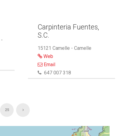
Carpinteria Fuentes,
S.C.
 -
15121 Camelle - Camelle
Web
Email
647 007 318
25