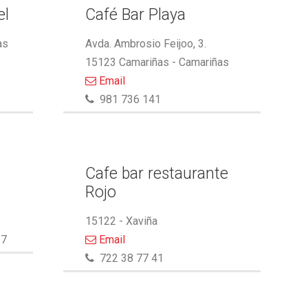
el
Café Bar Playa
as
Avda. Ambrosio Feijoo, 3.
15123 Camariñas - Camariñas
Email
981 736 141
Cafe bar restaurante
Rojo
15122 - Xaviña
27
Email
722 38 77 41