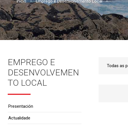
Inicio
•
Emprego e Desenvolvemento Local
•
EMPREGO E
DESENVOLVEMEN
TO LOCAL
Presentación
Actualidade