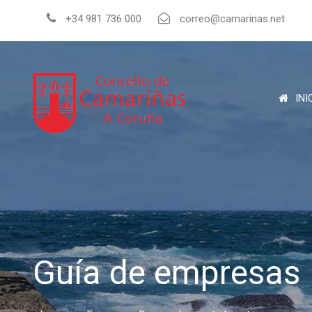
+34 981 736 000
correo@camarinas.net
INI
Guía de empresas