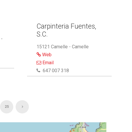
Carpinteria Fuentes,
S.C.
 -
15121 Camelle - Camelle
Web
Email
647 007 318
25