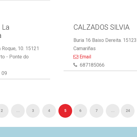
 La
CALZADOS SILVIA
a
Buria 16 Baixo Dereita. 15123
 Roque, 10. 15121
Camariñas
to - Ponte do
Email
687185066
 09
2
...
3
4
5
6
7
...
24