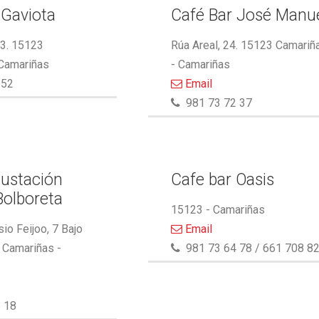
 Gaviota
Café Bar José Manu
13. 15123
Rúa Areal, 24. 15123 Camariñ
 Camariñas
- Camariñas
552
Email
981 73 72 37
ustación
Cafe bar Oasis
Bolboreta
15123 - Camariñas
io Feijoo, 7 Bajo
Email
 Camariñas -
981 73 64 78 / 661 708 8
 18