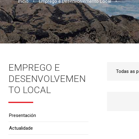
Inicio
•
Emprego e Desenvolvemento Local
•
EMPREGO E
DESENVOLVEMEN
TO LOCAL
Presentación
Actualidade