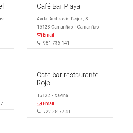
el
Café Bar Playa
as
Avda. Ambrosio Feijoo, 3.
15123 Camariñas - Camariñas
Email
981 736 141
Cafe bar restaurante
Rojo
15122 - Xaviña
27
Email
722 38 77 41