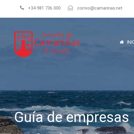
+34 981 736 000
correo@camarinas.net
INI
Guía de empresas