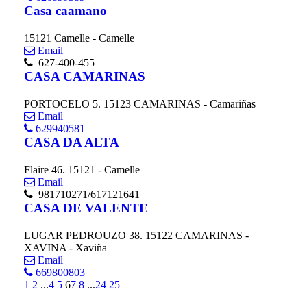
Casa caamano
15121 Camelle - Camelle
Email
627-400-455
CASA CAMARINAS
PORTOCELO 5. 15123 CAMARINAS - Camariñas
Email
629940581
CASA DA ALTA
Flaire 46. 15121 - Camelle
Email
981710271/617121641
CASA DE VALENTE
LUGAR PEDROUZO 38. 15122 CAMARINAS -
XAVINA - Xaviña
Email
669800803
1
2
...
4
5
6
7
8
...
24
25