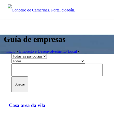
Guía de empresas
Inicio
•
Emprego e Desenvolvemento Local
•
Buscar
Casa area da vila