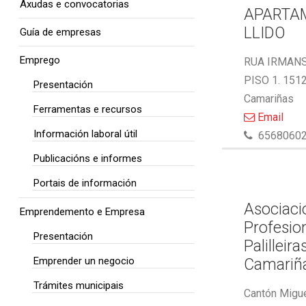
Axudas e convocatorias
APARTA
LLIDO
Guía de empresas
Emprego
RUA IRMAN
PISO 1. 151
Presentación
Camariñas
Ferramentas e recursos
Email
Información laboral útil
6568060
Publicacións e informes
Portais de información
Asociaci
Emprendemento e Empresa
Profesio
Presentación
Palilleira
Emprender un negocio
Camariñ
Trámites municipais
Cantón Migue