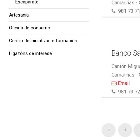
Escaparate
Camariñas -
981 73 71
Artesanía
Oficina de consumo
Centro de iniciativas e formación
Banco S
Ligazóns de interese
Cantón Migue
Camariñas -
Email
981 73 72
1