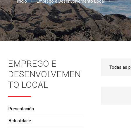
Inicio
•
Emprego e Desenvolvemento Local
•
EMPREGO E
DESENVOLVEMEN
TO LOCAL
Presentación
Actualidade