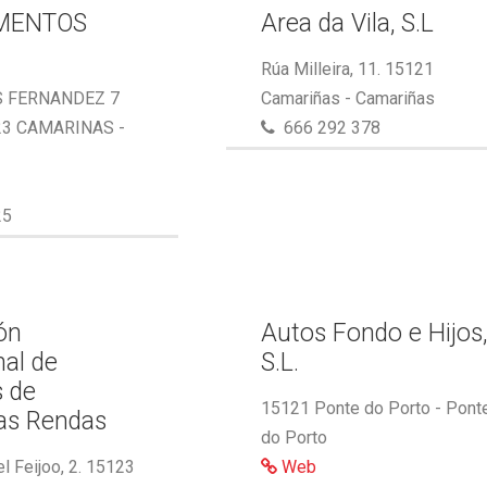
MENTOS
Area da Vila, S.L
Rúa Milleira, 11. 15121
S FERNANDEZ 7
Camariñas - Camariñas
23 CAMARINAS -
666 292 378
25
ón
Autos Fondo e Hijos
nal de
S.L.
s de
15121 Ponte do Porto - Pont
as Rendas
do Porto
l Feijoo, 2. 15123
Web