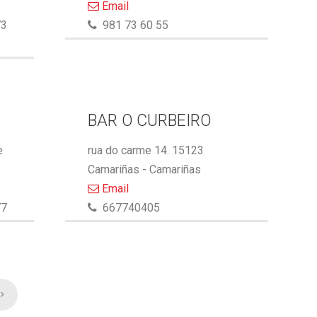
Email
73
981 73 60 55
BAR O CURBEIRO
e
rua do carme 14. 15123
Camariñas - Camariñas
Email
77
667740405