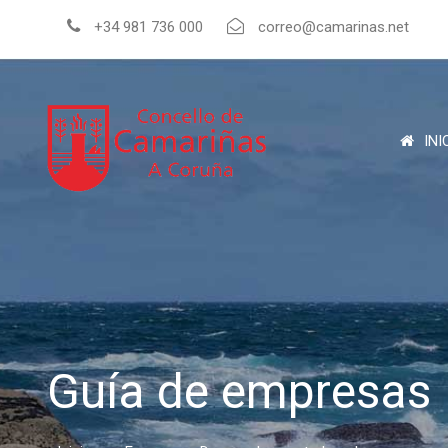
+34 981 736 000
correo@camarinas.net
INI
Guía de empresas