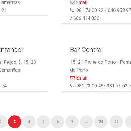
 Camariñas
Email
 21
981 73 00 22 / 646 958 9
/ 606 414 336
antander
Bar Central
l Feijoo, 3. 15123
15121 Ponte do Porto - Pont
 Camariñas
do Porto
Email
 74
981 73 00 48/ 981 73 02 
2
3
4
5
6
7
...
24
25