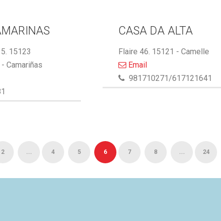
AMARINAS
CASA DA ALTA
5. 15123
Flaire 46. 15121 - Camelle
- Camariñas
Email
981710271/617121641
81
2
...
4
5
6
7
8
...
24