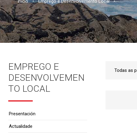
Inicio
•
Emprego e Desenvolvemento Local
•
EMPREGO E
DESENVOLVEMEN
TO LOCAL
Presentación
Actualidade