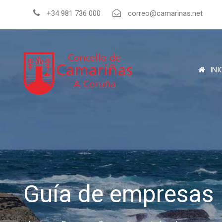
+34 981 736 000
correo@camarinas.net
INI
Guía de empresas