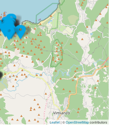
Leaflet
| ©
OpenStreetMap
contributors