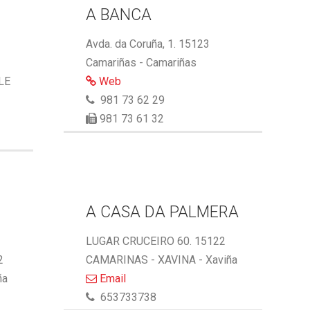
A BANCA
Avda. da Coruña, 1. 15123
Camariñas - Camariñas
LE
Web
981 73 62 29
981 73 61 32
A CASA DA PALMERA
LUGAR CRUCEIRO 60. 15122
2
CAMARINAS - XAVINA - Xaviña
ña
Email
653733738