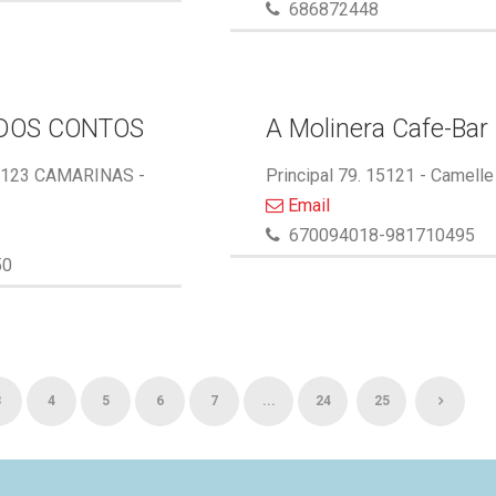
686872448
DOS CONTOS
A Molinera Cafe-Bar
5123 CAMARINAS -
Principal 79. 15121 - Camelle
Email
670094018-981710495
50
3
4
5
6
7
...
24
25