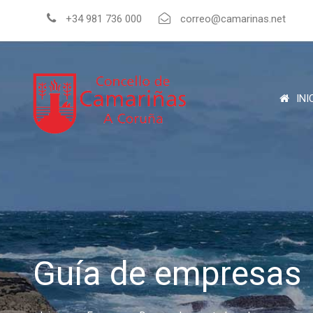
+34 981 736 000
correo@camarinas.net
INI
Guía de empresas