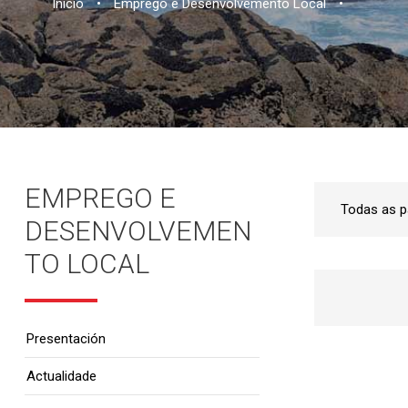
Inicio
•
Emprego e Desenvolvemento Local
•
EMPREGO E
DESENVOLVEMEN
TO LOCAL
Presentación
Actualidade