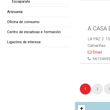
Escaparate
Artesanía
Oficina de consumo
A CASA 
Centro de iniciativas e formación
LA PAZ 2. 1
Ligazóns de interese
Camariñas
Email
6615469
1
2
+