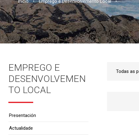
Inicio
•
Emprego e Desenvolvemento Local
•
EMPREGO E
DESENVOLVEMEN
TO LOCAL
Presentación
Actualidade