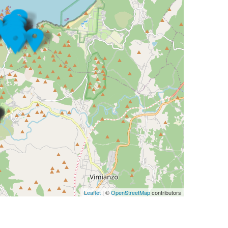
Leaflet
| ©
OpenStreetMap
contributors