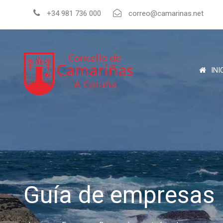
+34 981 736 000
correo@camarinas.net
INI
Guía de empresas