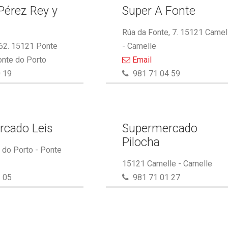
Pérez Rey y
Super A Fonte
.
Rúa da Fonte, 7. 15121 Camel
 62. 15121 Ponte
- Camelle
onte do Porto
Email
 19
981 71 04 59
rcado Leis
Supermercado
Pilocha
do Porto - Ponte
15121 Camelle - Camelle
 05
981 71 01 27