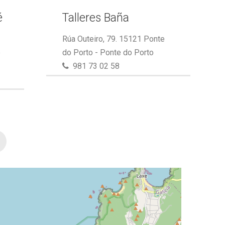
é
Talleres Baña
Rúa Outeiro, 79. 15121 Ponte
e
do Porto - Ponte do Porto
981 73 02 58