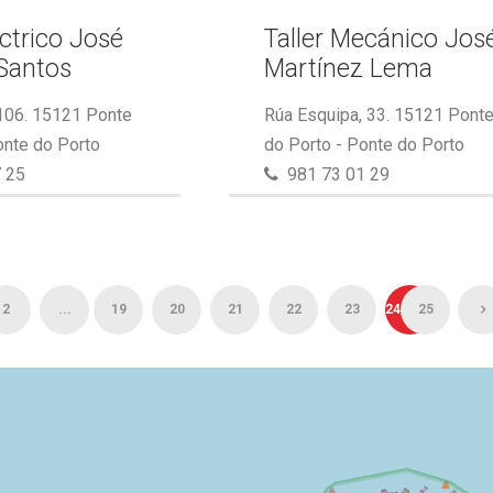
éctrico José
Taller Mecánico Jos
Santos
Martínez Lema
 106. 15121 Ponte
Rúa Esquipa, 33. 15121 Pont
onte do Porto
do Porto - Ponte do Porto
 25
981 73 01 29
2
...
19
20
21
22
23
24
25