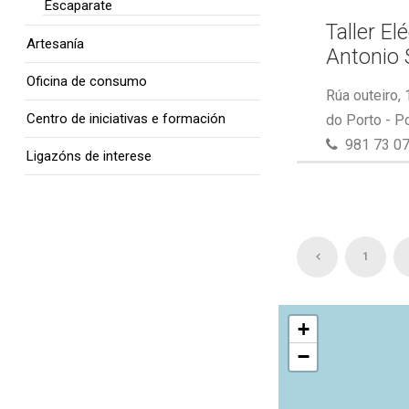
Escaparate
Taller El
Artesanía
Antonio 
Oficina de consumo
Rúa outeiro,
Centro de iniciativas e formación
do Porto - P
981 73 07
Ligazóns de interese
1
+
−