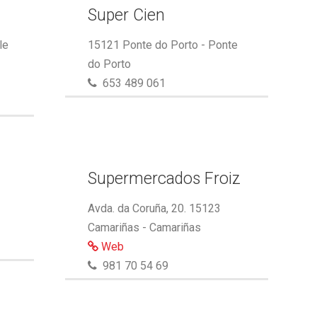
Super Cien
le
15121 Ponte do Porto - Ponte
do Porto
653 489 061
Supermercados Froiz
Avda. da Coruña, 20. 15123
Camariñas - Camariñas
Web
981 70 54 69