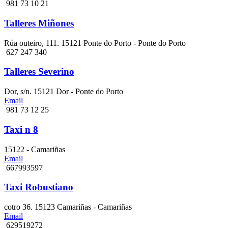
981 73 10 21
Talleres Miñones
Rúa outeiro, 111. 15121 Ponte do Porto - Ponte do Porto
627 247 340
Talleres Severino
Dor, s/n. 15121 Dor - Ponte do Porto
Email
981 73 12 25
Taxi n 8
15122 - Camariñas
Email
667993597
Taxi Robustiano
cotro 36. 15123 Camariñas - Camariñas
Email
629519272