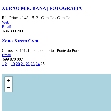
XURXO M.R. BAÑA | FOTOGRAFÍA
Rúa Principal 48. 15121 Camelle - Camelle
Web
Email
636 399 209
Zona Xtrem Gym
Curros 43. 15121 Ponte do Porto - Ponte do Porto
Email
699 870 007
1
2
...
19
20
21
22
23
24
25
+
−