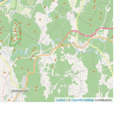
Leaflet
| ©
OpenStreetMap
contributors