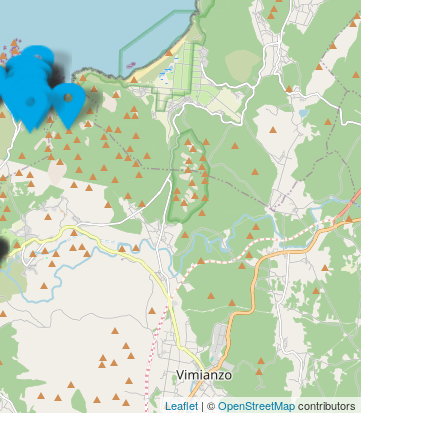
Leaflet
| ©
OpenStreetMap
contributors