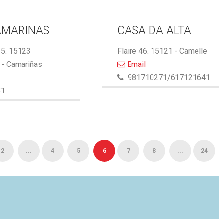
AMARINAS
CASA DA ALTA
5. 15123
Flaire 46. 15121 - Camelle
- Camariñas
Email
981710271/617121641
81
2
...
4
5
6
7
8
...
24