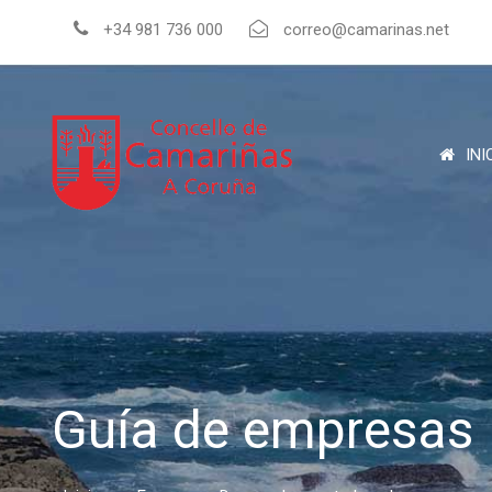
+34 981 736 000
correo@camarinas.net
INI
Guía de empresas