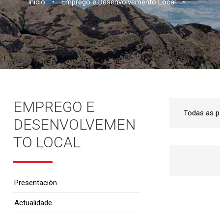
Inicio
•
Emprego e Desenvolvemento Local
•
EMPREGO E
DESENVOLVEMEN
TO LOCAL
Presentación
Actualidade