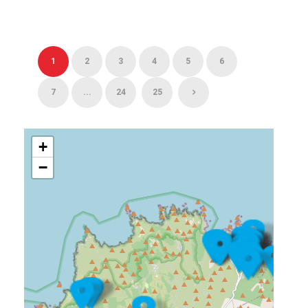
1
2
3
4
5
6
7
...
24
25
+
−