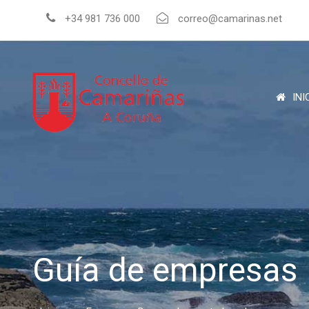
+34 981 736 000
correo@camarinas.net
INI
Guía de empresas