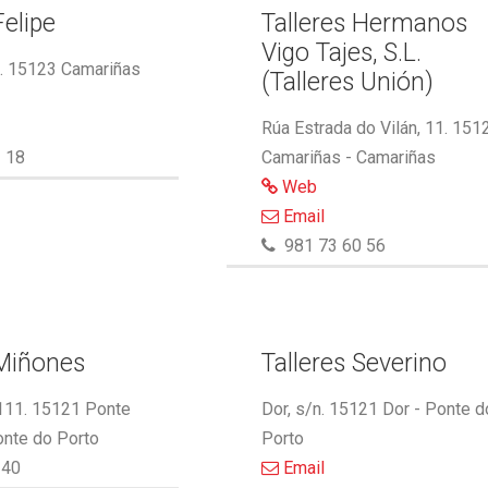
Felipe
Talleres Hermanos
Vigo Tajes, S.L.
2. 15123 Camariñas
(Talleres Unión)
Rúa Estrada do Vilán, 11. 151
 18
Camariñas - Camariñas
Web
Email
981 73 60 56
 Miñones
Talleres Severino
 111. 15121 Ponte
Dor, s/n. 15121 Dor - Ponte d
onte do Porto
Porto
340
Email