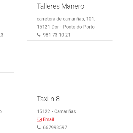
Talleres Manero
carretera de camariñas, 101.
15121 Dor - Ponte do Porto
23
981 73 10 21
Taxi n 8
o
15122 - Camariñas
Email
667993597