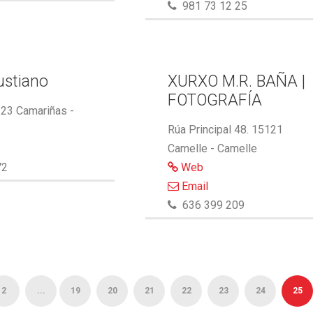
981 73 12 25
ustiano
XURXO M.R. BAÑA |
FOTOGRAFÍA
123 Camariñas -
Rúa Principal 48. 15121
Camelle - Camelle
72
Web
Email
636 399 209
2
...
19
20
21
22
23
24
25