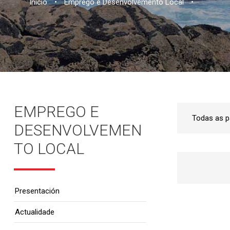
Inicio
•
Emprego e Desenvolvemento Local
•
EMPREGO E
DESENVOLVEMEN
TO LOCAL
Presentación
Actualidade