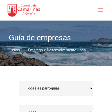
Guía de empresas
Inicio
•
Emprego e Desenvolvemento Local
•