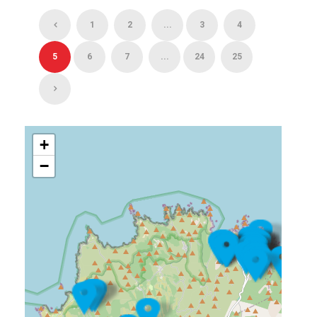
1
2
...
3
4
5
6
7
...
24
25
+
−