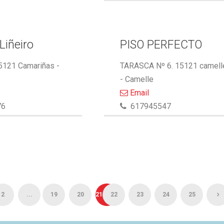
Liñeiro
PISO PERFECTO
15121 Camariñas -
TARASCA Nº 6. 15121 camell
- Camelle
Email
76
617945547
2
...
19
20
21
22
23
24
25