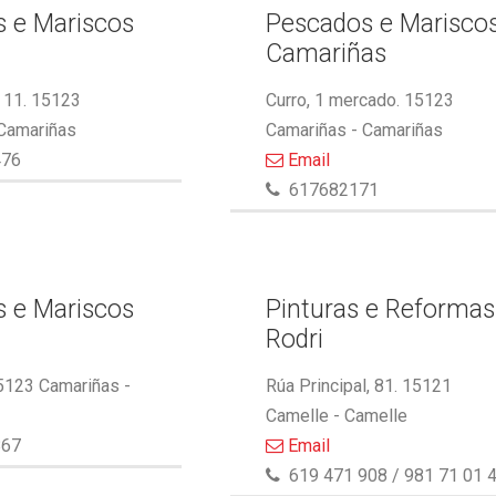
 e Mariscos
Pescados e Marisco
Camariñas
 11. 15123
Curro, 1 mercado. 15123
 Camariñas
Camariñas - Camariñas
476
Email
617682171
 e Mariscos
Pinturas e Reformas
Rodri
5123 Camariñas -
Rúa Principal, 81. 15121
Camelle - Camelle
867
Email
619 471 908 / 981 71 01 