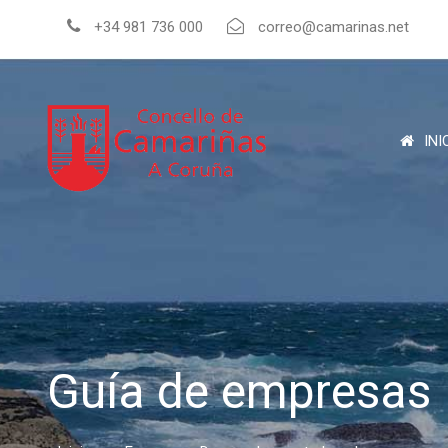
+34 981 736 000
correo@camarinas.net
INI
Guía de empresas