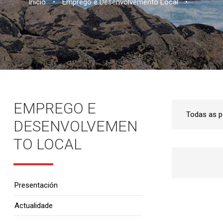
Inicio
•
Emprego e Desenvolvemento Local
•
EMPREGO E
DESENVOLVEMEN
TO LOCAL
Presentación
Actualidade