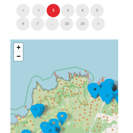
1
2
3
4
5
6
7
...
24
25
+
−