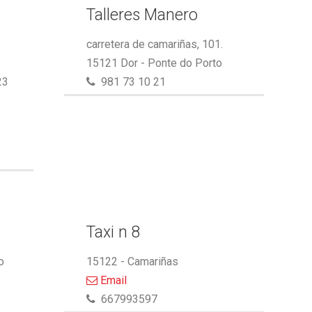
Talleres Manero
carretera de camariñas, 101.
15121 Dor - Ponte do Porto
23
981 73 10 21
Taxi n 8
o
15122 - Camariñas
Email
667993597