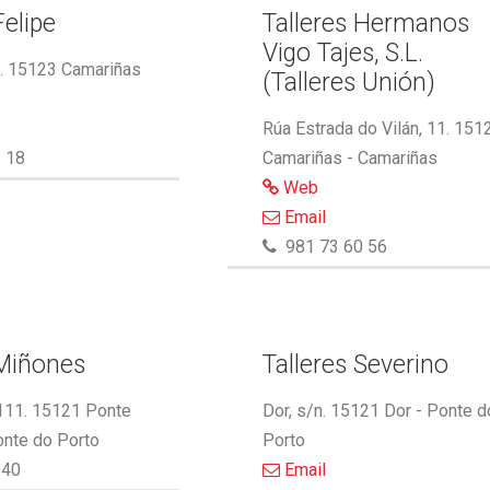
Felipe
Talleres Hermanos
Vigo Tajes, S.L.
2. 15123 Camariñas
(Talleres Unión)
Rúa Estrada do Vilán, 11. 151
 18
Camariñas - Camariñas
Web
Email
981 73 60 56
 Miñones
Talleres Severino
 111. 15121 Ponte
Dor, s/n. 15121 Dor - Ponte d
onte do Porto
Porto
340
Email