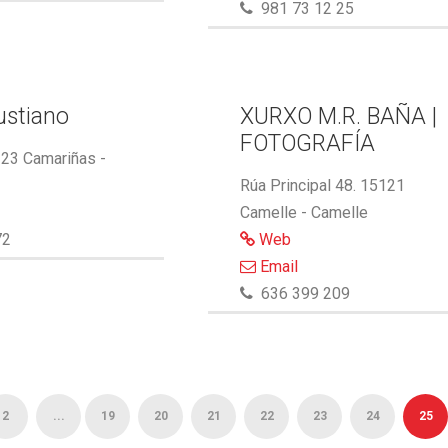
981 73 12 25
ustiano
XURXO M.R. BAÑA |
FOTOGRAFÍA
123 Camariñas -
Rúa Principal 48. 15121
Camelle - Camelle
72
Web
Email
636 399 209
2
...
19
20
21
22
23
24
25