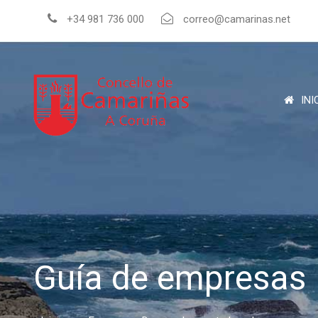
+34 981 736 000
correo@camarinas.net
INI
Guía de empresas