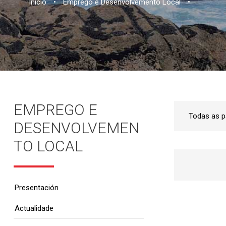
Inicio
•
Emprego e Desenvolvemento Local
•
EMPREGO E
DESENVOLVEMEN
TO LOCAL
Presentación
Actualidade