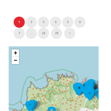
1
2
3
4
5
6
7
...
24
25
+
−