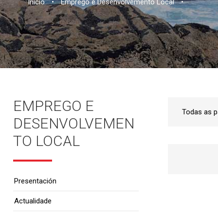
Inicio
•
Emprego e Desenvolvemento Local
•
EMPREGO E
DESENVOLVEMEN
TO LOCAL
Presentación
Actualidade