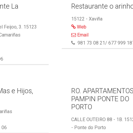
nte La
Restaurante o arinh
15122 - Xaviña
l Feijoo, 3. 15123
Web
 Camariñas
Email
981 73 08 21/ 677 999 18
96
as e Hijos,
RO. APARTAMENTO
PAMPIN PONTE DO
PORTO
ariñas
CALLE OUTEIRO 88 - 1B. 151
 06
- Ponte do Porto