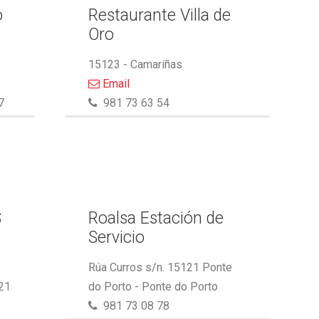
o
Restaurante Villa de
Oro
15123 - Camariñas
Email
7
981 73 63 54
S
Roalsa Estación de
Servicio
Rúa Curros s/n. 15121 Ponte
21
do Porto - Ponte do Porto
981 73 08 78