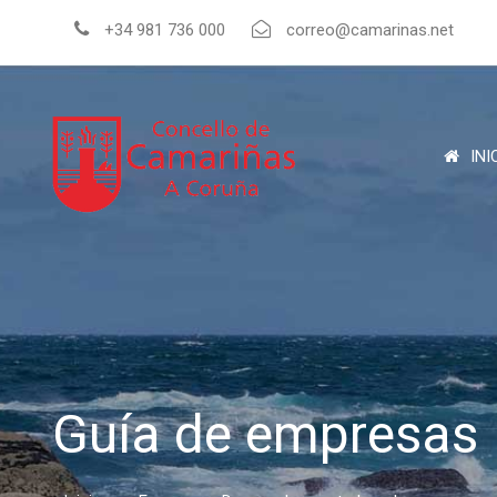
+34 981 736 000
correo@camarinas.net
INI
Guía de empresas