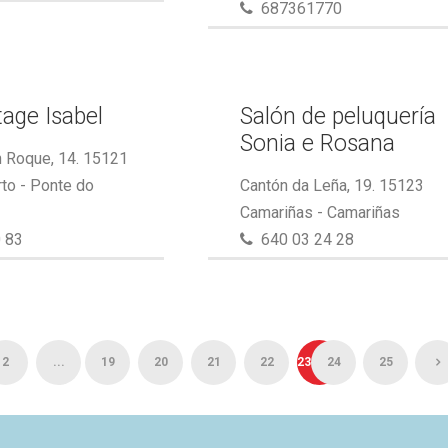
687361770
tage Isabel
Salón de peluquería
Sonia e Rosana
 Roque, 14. 15121
to - Ponte do
Cantón da Leña, 19. 15123
Camariñas - Camariñas
 83
640 03 24 28
2
...
19
20
21
22
23
24
25