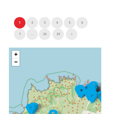
1
2
3
4
5
6
7
...
24
25
+
−