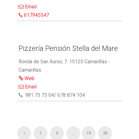
Email
617945547
Pizzería Pensión Stella del Mare
Ronda de San Xurxo, 7. 15123 Camariñas -
Camariñas
Web
Email
981 73 73 04/ 678 874 104
1
2
...
19
20