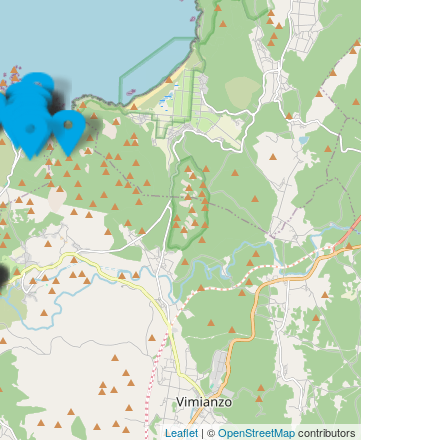
Leaflet
| ©
OpenStreetMap
contributors