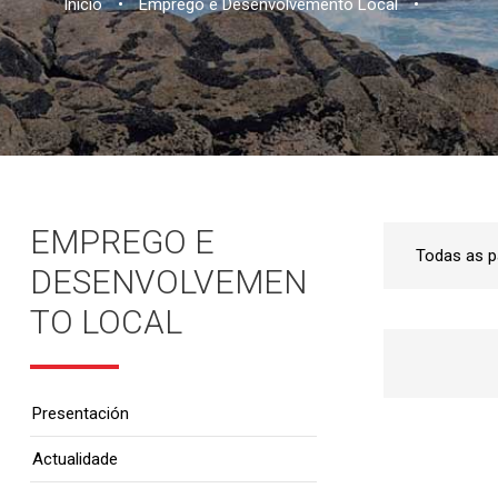
Inicio
•
Emprego e Desenvolvemento Local
•
EMPREGO E
DESENVOLVEMEN
TO LOCAL
Presentación
Actualidade