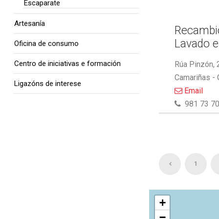
Escaparate
Artesanía
Recambio
Lavado e
Oficina de consumo
Centro de iniciativas e formación
Rúa Pinzón, 
Camariñas -
Ligazóns de interese
Email
981 73 70
1
+
−