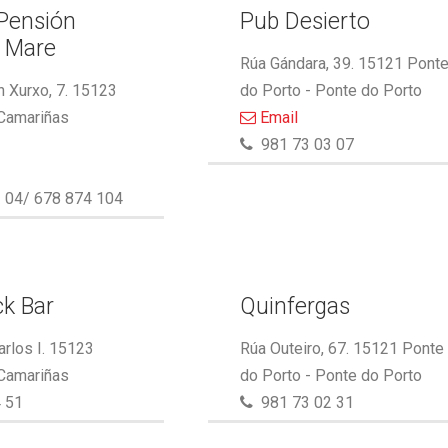
 Pensión
Pub Desierto
l Mare
Rúa Gándara, 39. 15121 Pont
 Xurxo, 7. 15123
do Porto - Ponte do Porto
 Camariñas
Email
981 73 03 07
 04/ 678 874 104
k Bar
Quinfergas
arlos I. 15123
Rúa Outeiro, 67. 15121 Ponte
 Camariñas
do Porto - Ponte do Porto
 51
981 73 02 31