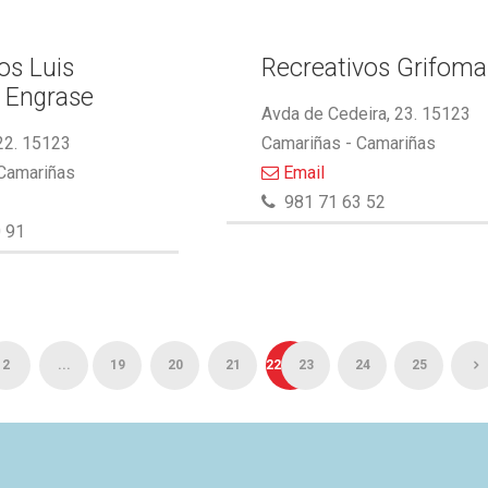
s Luis
Recreativos Grifoma
 Engrase
Avda de Cedeira, 23. 15123
22. 15123
Camariñas - Camariñas
 Camariñas
Email
981 71 63 52
 91
2
...
19
20
21
22
23
24
25