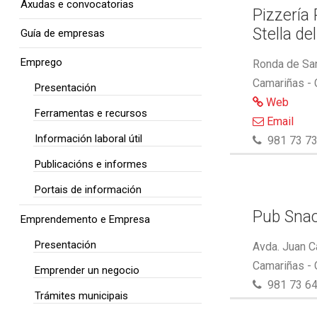
Axudas e convocatorias
Pizzería
Stella de
Guía de empresas
Emprego
Ronda de San
Camariñas -
Presentación
Web
Ferramentas e recursos
Email
Información laboral útil
981 73 73
Publicacións e informes
Portais de información
Pub Snac
Emprendemento e Empresa
Presentación
Avda. Juan C
Camariñas -
Emprender un negocio
981 73 64
Trámites municipais