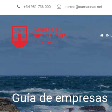
+34 981 736 000
correo@camarinas.net
INI
Guía de empresas