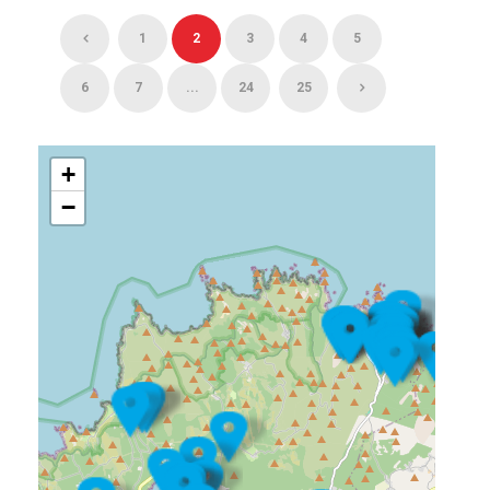
1
2
3
4
5
6
7
...
24
25
+
−