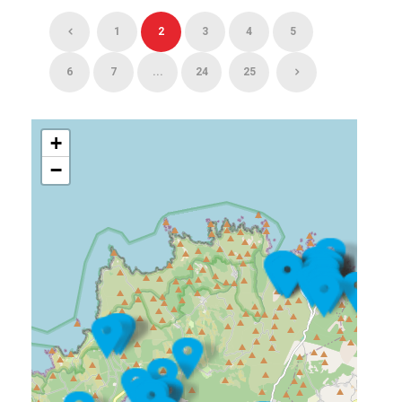
1
2
3
4
5
6
7
...
24
25
+
−