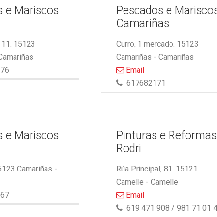
 e Mariscos
Pescados e Marisco
Camariñas
 11. 15123
Curro, 1 mercado. 15123
 Camariñas
Camariñas - Camariñas
476
Email
617682171
 e Mariscos
Pinturas e Reformas
Rodri
5123 Camariñas -
Rúa Principal, 81. 15121
Camelle - Camelle
867
Email
619 471 908 / 981 71 01 