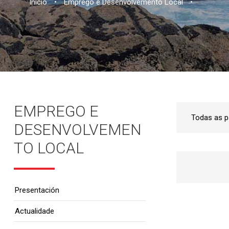
Inicio
•
Emprego e Desenvolvemento Local
•
EMPREGO E
DESENVOLVEMEN
TO LOCAL
Presentación
Actualidade