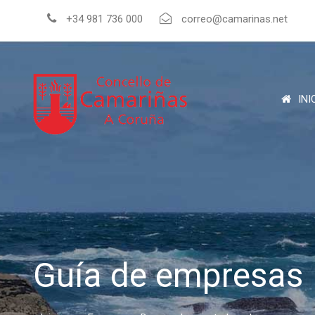
+34 981 736 000
correo@camarinas.net
INI
Guía de empresas