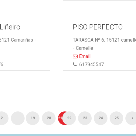
Liñeiro
PISO PERFECTO
15121 Camariñas -
TARASCA Nº 6. 15121 camell
- Camelle
Email
76
617945547
2
...
19
20
21
22
23
24
25