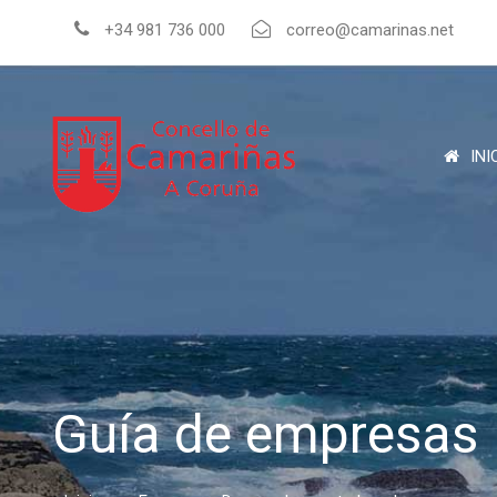
+34 981 736 000
correo@camarinas.net
INI
Guía de empresas