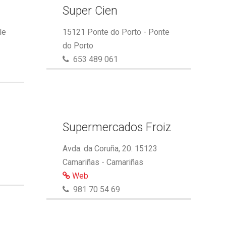
Super Cien
le
15121 Ponte do Porto - Ponte
do Porto
653 489 061
Supermercados Froiz
Avda. da Coruña, 20. 15123
Camariñas - Camariñas
Web
981 70 54 69