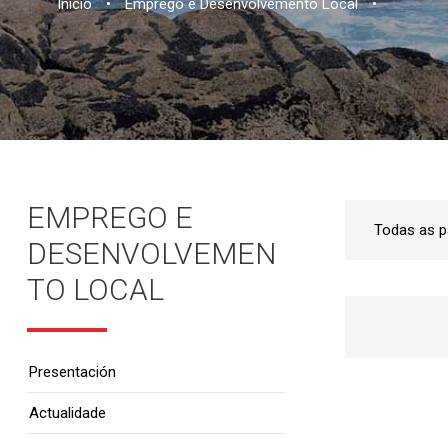
Inicio
•
Emprego e Desenvolvemento Local
•
EMPREGO E
DESENVOLVEMEN
TO LOCAL
Presentación
Actualidade