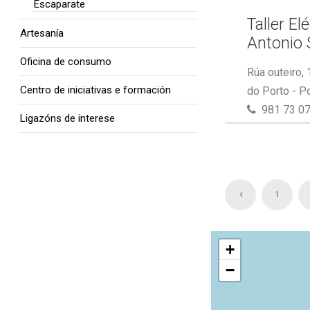
Escaparate
Taller El
Artesanía
Antonio 
Oficina de consumo
Rúa outeiro,
Centro de iniciativas e formación
do Porto - P
981 73 07
Ligazóns de interese
1
+
−