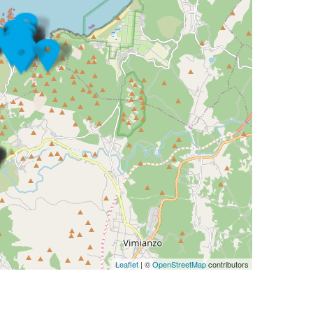
Leaflet
| ©
OpenStreetMap
contributors