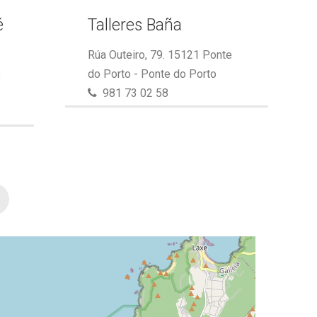
é
Talleres Baña
Rúa Outeiro, 79. 15121 Ponte
e
do Porto - Ponte do Porto
981 73 02 58