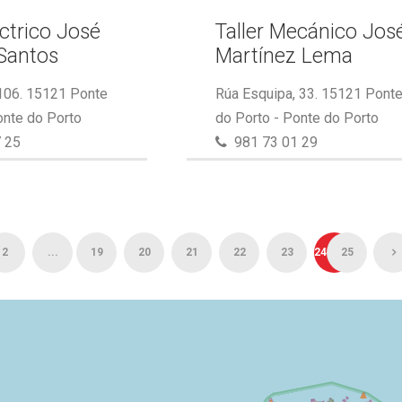
éctrico José
Taller Mecánico Jos
Santos
Martínez Lema
 106. 15121 Ponte
Rúa Esquipa, 33. 15121 Pont
onte do Porto
do Porto - Ponte do Porto
 25
981 73 01 29
2
...
19
20
21
22
23
24
25