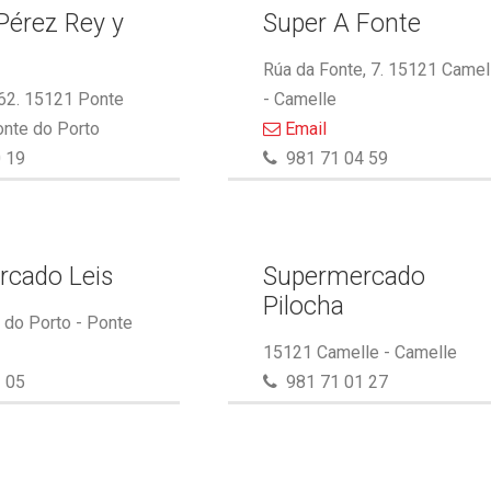
Pérez Rey y
Super A Fonte
.
Rúa da Fonte, 7. 15121 Camel
 62. 15121 Ponte
- Camelle
onte do Porto
Email
 19
981 71 04 59
rcado Leis
Supermercado
Pilocha
do Porto - Ponte
15121 Camelle - Camelle
 05
981 71 01 27