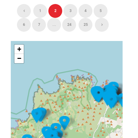
1
2
3
4
5
6
7
...
24
25
+
−