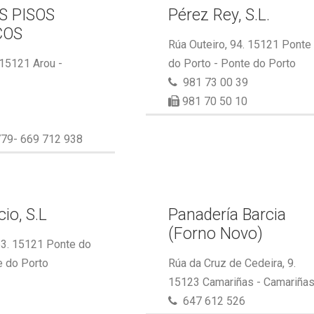
S PISOS
Pérez Rey, S.L.
COS
Rúa Outeiro, 94. 15121 Ponte
 15121 Arou -
do Porto - Ponte do Porto
981 73 00 39
981 70 50 10
79- 669 712 938
io, S.L
Panadería Barcia
(Forno Novo)
53. 15121 Ponte do
e do Porto
Rúa da Cruz de Cedeira, 9.
15123 Camariñas - Camariña
647 612 526