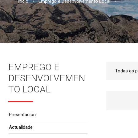
Inicio
•
Emprego e Desenvolvemento Local
•
EMPREGO E
DESENVOLVEMEN
TO LOCAL
Presentación
Actualidade