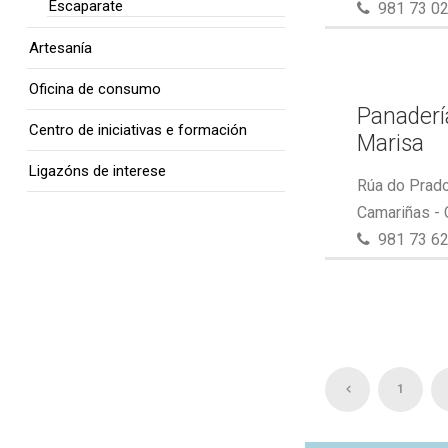
Escaparate
981 73 02
Artesanía
Oficina de consumo
Panaderí
Centro de iniciativas e formación
Marisa
Ligazóns de interese
Rúa do Prado
Camariñas -
981 73 62
1