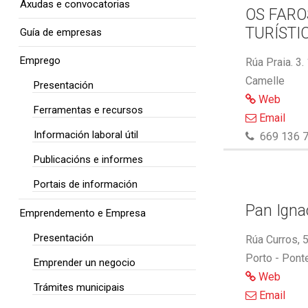
Axudas e convocatorias
OS FARO
TURÍSTI
Guía de empresas
Emprego
Rúa Praia. 3.
Camelle
Presentación
Web
Ferramentas e recursos
Email
Información laboral útil
669 136 7
Publicacións e informes
Portais de información
Pan Ignac
Emprendemento e Empresa
Presentación
Rúa Curros, 
Porto - Pont
Emprender un negocio
Web
Trámites municipais
Email