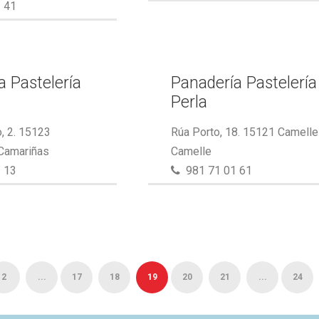
 41
a Pastelería
Panadería Pastelería
Perla
, 2. 15123
Rúa Porto, 18. 15121 Camelle
 Camariñas
Camelle
 13
981 71 01 61
2
...
17
18
19
20
21
...
24