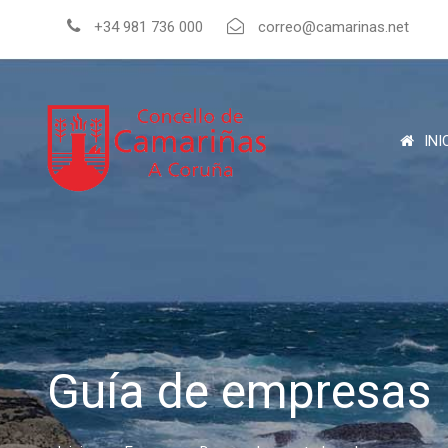
+34 981 736 000
correo@camarinas.net
INI
Guía de empresas