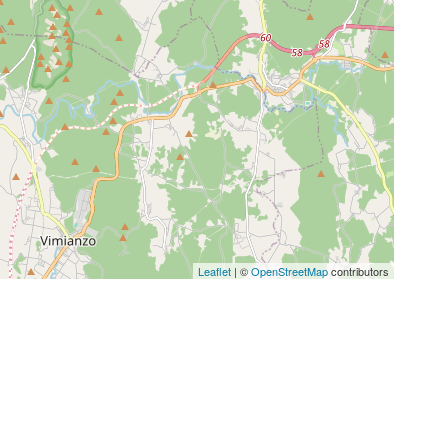
Leaflet
| ©
OpenStreetMap
contributors