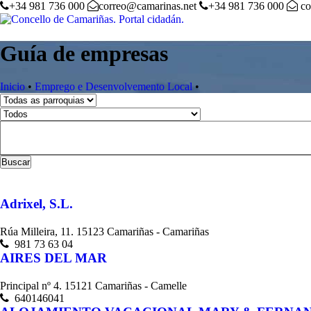
+34 981 736 000
correo@camarinas.net
+34 981 736 000
co
Guía de empresas
Inicio
•
Emprego e Desenvolvemento Local
•
Buscar
Adrixel, S.L.
Rúa Milleira, 11. 15123 Camariñas - Camariñas
981 73 63 04
AIRES DEL MAR
Principal nº 4. 15121 Camariñas - Camelle
640146041