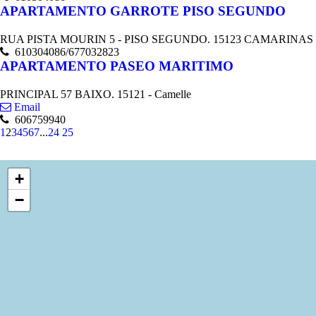
APARTAMENTO GARROTE PISO SEGUNDO
RUA PISTA MOURIN 5 - PISO SEGUNDO. 15123 CAMARINAS - 
610304086/677032823
APARTAMENTO PASEO MARITIMO
PRINCIPAL 57 BAIXO. 15121 - Camelle
Email
606759940
1
2
3
4
5
6
7
...
24
25
+
−