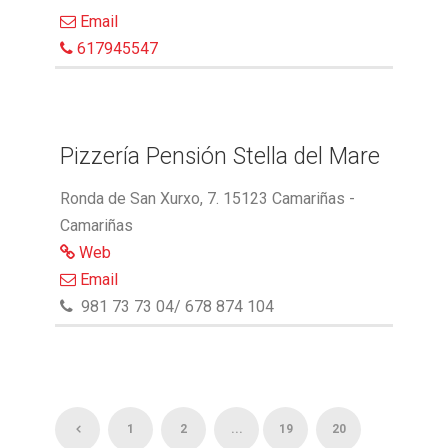
Email
617945547
Pizzería Pensión Stella del Mare
Ronda de San Xurxo, 7. 15123 Camariñas -
Camariñas
Web
Email
981 73 73 04/ 678 874 104
1
2
...
19
20