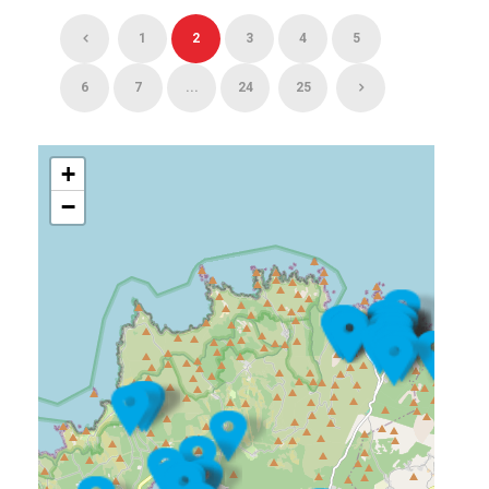
1
2
3
4
5
6
7
...
24
25
+
−