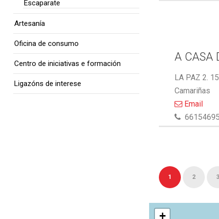
Escaparate
Artesanía
Oficina de consumo
A CASA 
Centro de iniciativas e formación
LA PAZ 2. 1
Ligazóns de interese
Camariñas
Email
6615469
1
2
+