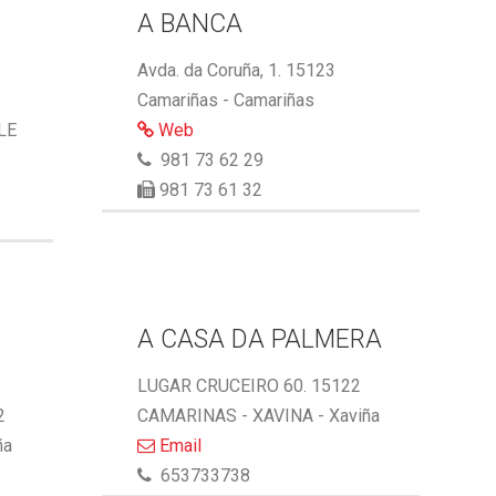
A BANCA
Avda. da Coruña, 1. 15123
Camariñas - Camariñas
LE
Web
981 73 62 29
981 73 61 32
A CASA DA PALMERA
LUGAR CRUCEIRO 60. 15122
2
CAMARINAS - XAVINA - Xaviña
ña
Email
653733738