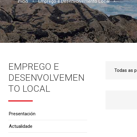
Inicio
•
Emprego e Desenvolvemento Local
•
EMPREGO E
DESENVOLVEMEN
TO LOCAL
Presentación
Actualidade