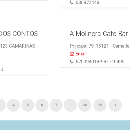
686872448
DOS CONTOS
A Molinera Cafe-Bar
5123 CAMARINAS -
Principal 79. 15121 - Camelle
Email
670094018-981710495
50
3
4
5
6
7
...
24
25