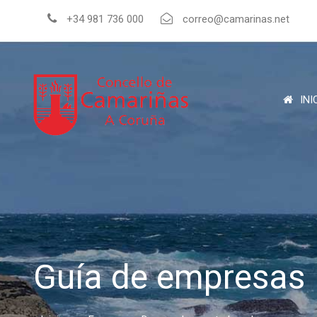
+34 981 736 000
correo@camarinas.net
INI
Guía de empresas