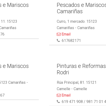
 e Mariscos
Pescados e Marisco
Camariñas
 11. 15123
Curro, 1 mercado. 15123
 Camariñas
Camariñas - Camariñas
476
Email
617682171
 e Mariscos
Pinturas e Reformas
Rodri
5123 Camariñas -
Rúa Principal, 81. 15121
Camelle - Camelle
867
Email
619 471 908 / 981 71 01 