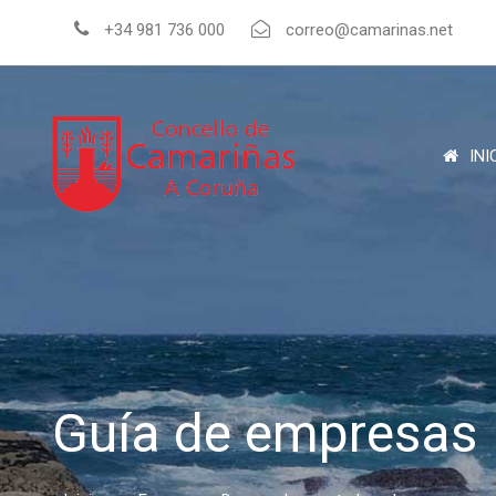
+34 981 736 000
correo@camarinas.net
INI
Guía de empresas