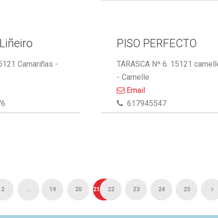
Liñeiro
PISO PERFECTO
15121 Camariñas -
TARASCA Nº 6. 15121 camell
- Camelle
Email
76
617945547
2
...
19
20
21
22
23
24
25