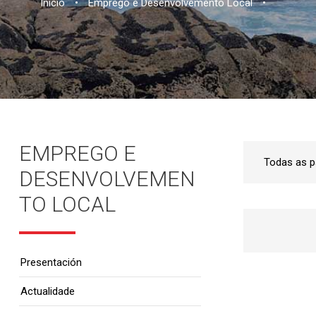
Inicio
•
Emprego e Desenvolvemento Local
•
EMPREGO E
DESENVOLVEMEN
TO LOCAL
Presentación
Actualidade