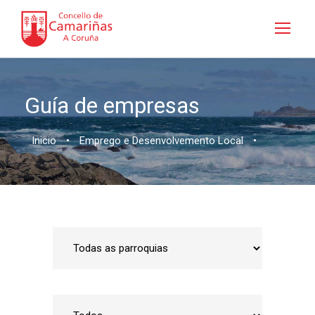
Guía de empresas
Inicio
•
Emprego e Desenvolvemento Local
•