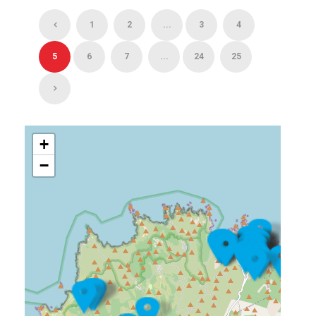
1
2
...
3
4
5
6
7
...
24
25
+
−