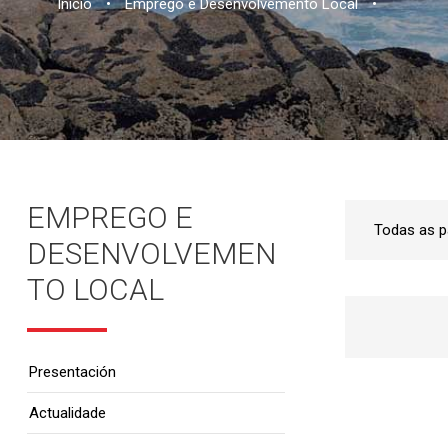
Inicio
•
Emprego e Desenvolvemento Local
•
EMPREGO E
DESENVOLVEMEN
TO LOCAL
Presentación
Actualidade