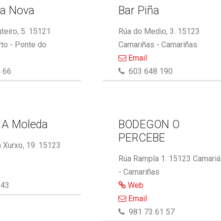
ma Nova
Bar Piña
eiro, 5. 15121
Rúa do Medio, 3. 15123
to - Ponte do
Camariñas - Camariñas
Email
 66
603 648 190
 A Moleda
BODEGON O
PERCEBE
 Xurxo, 19. 15123
Rúa Rampla 1. 15123 Camari
- Camariñas
143
Web
Email
981 73 61 57