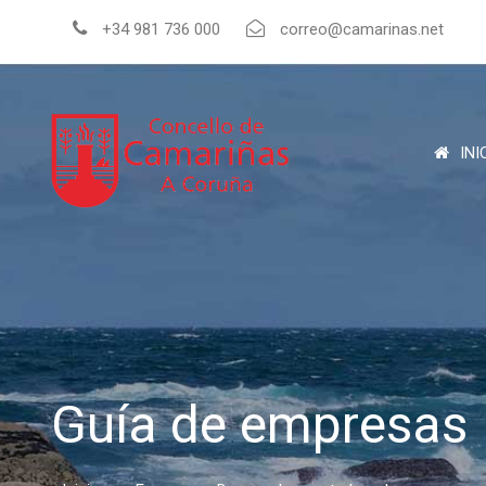
+34 981 736 000
correo@camarinas.net
INI
Guía de empresas