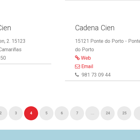
Cien
Cadena Cien
n, 2. 15123
15121 Ponte do Porto - Pont
 Camariñas
do Porto
950
Web
Email
981 73 09 44
2
3
4
5
6
7
...
24
25