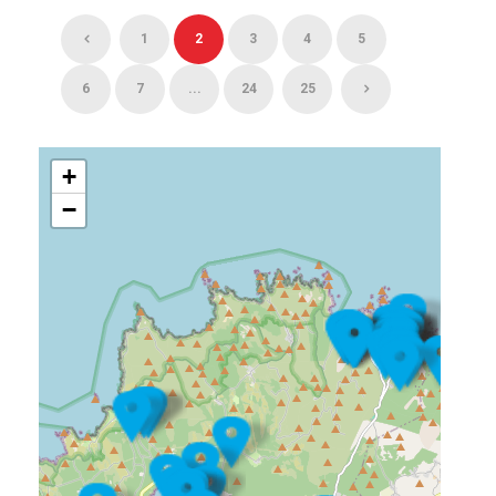
1
2
3
4
5
6
7
...
24
25
+
−