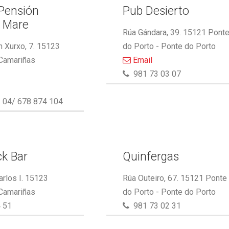
 Pensión
Pub Desierto
l Mare
Rúa Gándara, 39. 15121 Pont
 Xurxo, 7. 15123
do Porto - Ponte do Porto
 Camariñas
Email
981 73 03 07
 04/ 678 874 104
k Bar
Quinfergas
arlos I. 15123
Rúa Outeiro, 67. 15121 Ponte
 Camariñas
do Porto - Ponte do Porto
 51
981 73 02 31