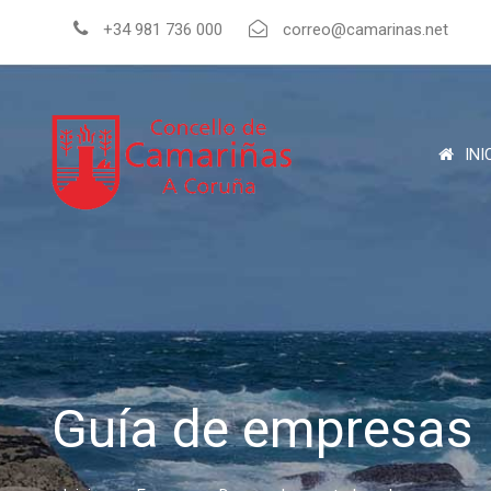
+34 981 736 000
correo@camarinas.net
INI
Guía de empresas