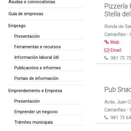
Axudas e convocatorias
Pizzería
Stella de
Guía de empresas
Emprego
Ronda de San
Camariñas -
Presentación
Web
Ferramentas e recursos
Email
Información laboral útil
981 73 73
Publicacións e informes
Portais de información
Pub Snac
Emprendemento e Empresa
Presentación
Avda. Juan C
Camariñas -
Emprender un negocio
981 73 64
Trámites municipais