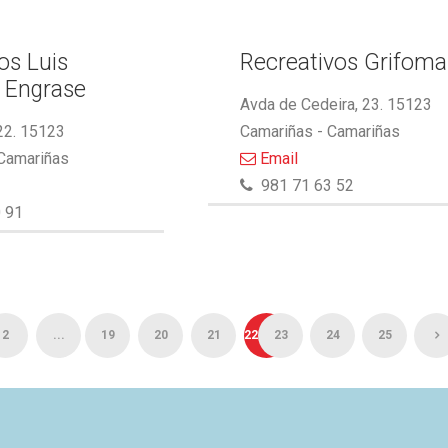
s Luis
Recreativos Grifoma
 Engrase
Avda de Cedeira, 23. 15123
22. 15123
Camariñas - Camariñas
 Camariñas
Email
981 71 63 52
 91
2
...
19
20
21
22
23
24
25