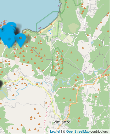
Leaflet
| ©
OpenStreetMap
contributors