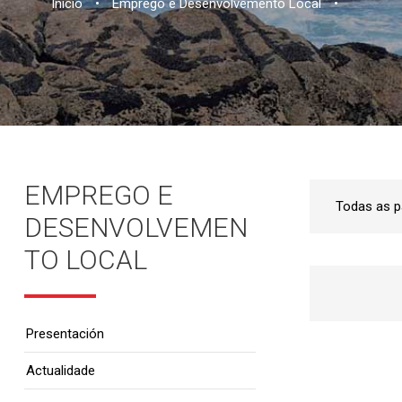
Inicio
•
Emprego e Desenvolvemento Local
•
EMPREGO E
DESENVOLVEMEN
TO LOCAL
Presentación
Actualidade