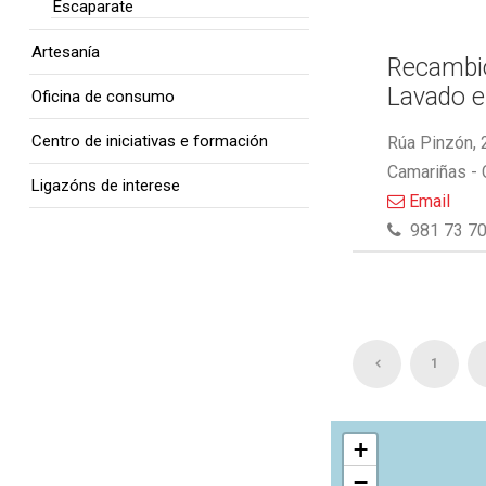
Escaparate
Artesanía
Recambio
Lavado e
Oficina de consumo
Centro de iniciativas e formación
Rúa Pinzón, 
Camariñas -
Ligazóns de interese
Email
981 73 70
1
+
−