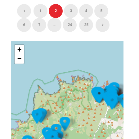
1
2
3
4
5
6
7
...
24
25
+
−